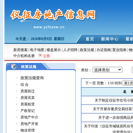
今天是：
2026年8月9日 星期日
新房搜索
|
电子地图
|
楼盘展示
|
人才招聘
|
政策法规
|
办证指南
|
置业指南
|
物
中介机构名册
公告
类别：
政策法规查询
下一页
页数：1/16 转到
综 合
房屋拆迁
名 
房屋买卖
关于制定仪征市住宅小
房屋租赁
关于开展存量房交易结算
产权登记
房地产中介
关于进一步加强商品
房地产开发
关于印发《仪征市城镇居民住
物业管理
设管理办法