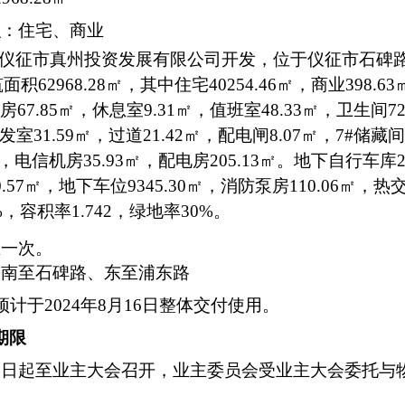
积：住宅、商业
目由仪征市真州投资发展有限公司开发，位于仪征市石碑
积62968.28㎡，其中住宅40254.46㎡，商业398.6
房67.85㎡，休息室9.31㎡，值班室48.33㎡，卫生间72
室31.59㎡，过道21.42㎡，配电闸8.07㎡，7#储藏
2㎡，电信机房35.93㎡，配电房205.13㎡。地下自行车库
90.57㎡，地下车位9345.30㎡，消防泵房110.06㎡，
4%，容积率1.742，绿地率30%。
。
主一次。
：南至
石碑路、东至浦东路
预计于2024年8月16日整体交付使用。
期限
之日起至业主大会召开，业主委员会受业主大会委托与
。