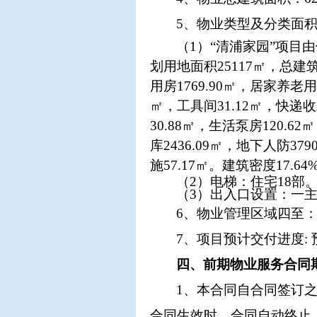
5、物业类型及分类面
（
1）“清浦家园”项
划用地面积25117㎡，总建筑面
用房1769.90㎡，居家养老用
㎡，工具间31.12㎡，快递收发
30.88㎡，生活泵房120.6
库2436.09㎡，地下人防37
施57.17㎡。建筑密度17.6
（
2）电梯：住宅18部
（
3）出入口设置：一
6、物业管理区域四至
7、项目预计交付进度: 
四、前期物业服务合同
1、本合同自合同签订
合同生效时，合同自动终止