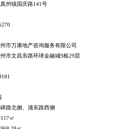
真州镇国庆路141号
6270
扬州市万康地产咨询服务有限公司
州市文昌东路环球金融城9栋29层
181
园
石碑路北侧、浦东路西侧
5117㎡
2968.28㎡